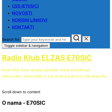
GSS (E70SIC)
NOVOSTI
KORISNI LINKOVI
KONTAKTI
Search for:
Toggle sidebar & navigation
Radio Klub ELZAS E70SIC
Radio Klub Elzas okuplja ljubitelje radiokomunikacija,
elektronike i informatike iz svih područja Bosne i Hercegovine.
Scroll down to content
O nama - E70SIC