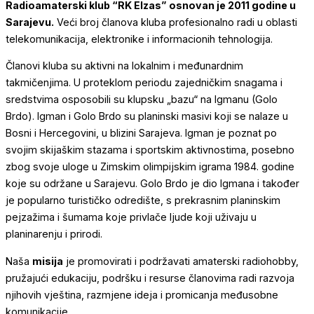
Radioamaterski klub “RK Elzas” osnovan je 2011 godine u
Sarajevu.
Veći broj članova kluba profesionalno radi u oblasti
telekomunikacija, elektronike i informacionih tehnologija.
Članovi kluba su aktivni na lokalnim i međunardnim
takmičenjima. U proteklom periodu zajedničkim snagama i
sredstvima osposobili su klupsku „bazu“ na Igmanu (Golo
Brdo). Igman i Golo Brdo su planinski masivi koji se nalaze u
Bosni i Hercegovini, u blizini Sarajeva. Igman je poznat po
svojim skijaškim stazama i sportskim aktivnostima, posebno
zbog svoje uloge u Zimskim olimpijskim igrama 1984. godine
koje su održane u Sarajevu. Golo Brdo je dio Igmana i također
je popularno turističko odredište, s prekrasnim planinskim
pejzažima i šumama koje privlače ljude koji uživaju u
planinarenju i prirodi.
Naša
misija
je promovirati i podržavati amaterski radiohobby,
pružajući edukaciju, podršku i resurse članovima radi razvoja
njihovih vještina, razmjene ideja i promicanja međusobne
komunikacije