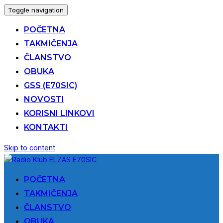
Toggle navigation
POČETNA
TAKMIČENJA
ČLANSTVO
OBUKA
GSS (E70SIC)
NOVOSTI
KORISNI LINKOVI
KONTAKTI
Skip to content
POČETNA
TAKMIČENJA
ČLANSTVO
OBUKA