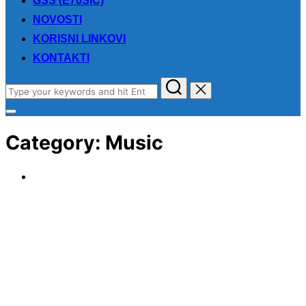
GSS (E70SIC)
NOVOSTI
KORISNI LINKOVI
KONTAKTI
Search
for:
Toggle
sidebar
Category:
Music
&
navigation